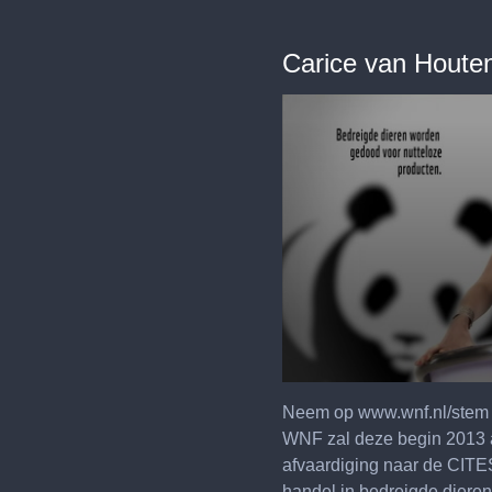
Carice van Houten 
0
seconds
of
20
seconds
Neem op www.wnf.nl/stem j
WNF zal deze begin 2013 
afvaardiging naar de CITES
handel in bedreigde dieren